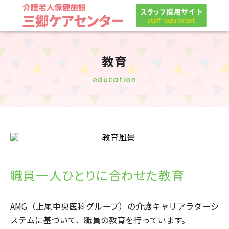
教育
HOME
education
看護部長メッセージ
福利厚生・特色
先輩の声
職員一人ひとりに
合わせた教育
教育
AMG（上尾中央医科グループ）の介護キャリアラダーシ
ステムに基づいて、職員の教育を行っています。
Webで